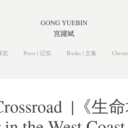
GONG YUEBIN
宫躍斌
 展览
Press | 记实
Books | 文集
Chron
s Crossroad  |
 in the West Coast