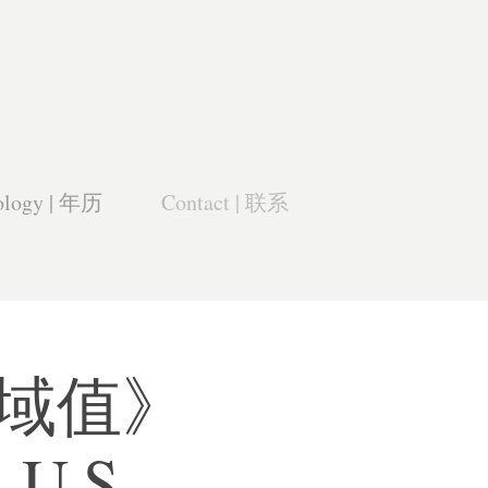
ology | 年历
Contact | 联系
《生命域值》
, U.S