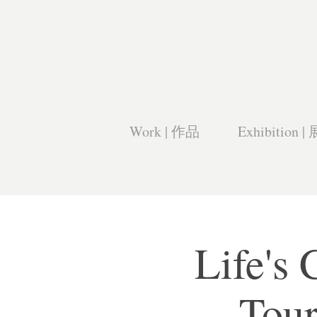
Work | 作品
Exhibition |
Life'
Tour