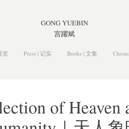
GONG YUEBIN
宫躍斌
 展览
Press | 记实
Books | 文集
Chron
lection of Heaven a
umanity｜天人