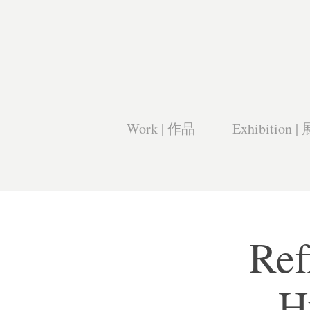
Work | 作品
Exhibition |
Ref
H