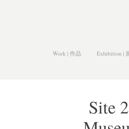
Work | 作品
Exhibition |
Site 
Mus